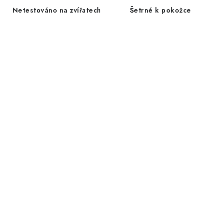
í
Netestováno na zvířatech
Šetrné k pokožce
d
á
r
k
y
,
k
t
e
r
é
p
o