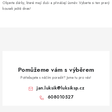
Objevte dárky, které mají duši a přinášejí úsměv. Vyberte si ten pravý
kousek ještě dnes!
Pomůžeme vám s výběrem
Potřebujete s něčím poradit? Jsme tu pro vás!
jan.luksik
@
luksiksp.cz
608010527
Z