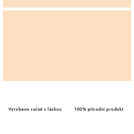
s
t
í
–
o
r
i
g
i
n
á
Vyrobeno ručně s láskou
100% přírodní produkt
l
n