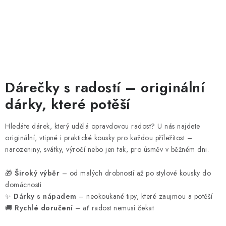
t
ě
š
í
Dárečky s radostí – originální
dárky, které potěší
Hledáte dárek, který udělá opravdovou radost? U nás najdete
originální, vtipné i praktické kousky pro každou příležitost –
narozeniny, svátky, výročí nebo jen tak, pro úsměv v běžném dni.
🎁
Široký výběr
– od malých drobností až po stylové kousky do
domácnosti
✨
Dárky s nápadem
– neokoukané tipy, které zaujmou a potěší
🚚
Rychlé doručení
– ať radost nemusí čekat