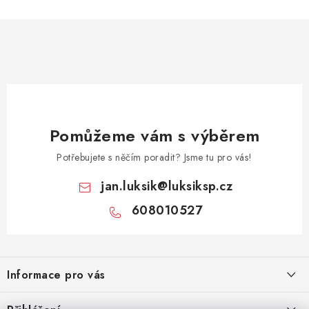
v
k
y
v
ý
p
i
Pomůžeme vám s výběrem
s
u
Potřebujete s něčím poradit? Jsme tu pro vás!
jan.luksik
@
luksiksp.cz
608010527
Z
á
Informace pro vás
p
a
Jak nakupovat