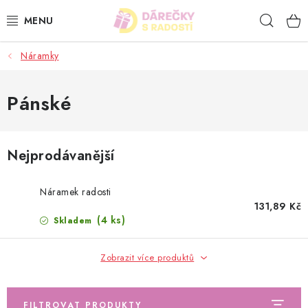
Přejít
Hleda
na
obsah
Náramky
SVÍČKY
NÁRAMKY
Pánské
MÝDLA
Nejprodávanější
OBCHODNÍ PODMÍNKY
Náramek radosti
NAPIŠTE NÁM
131,89 Kč
(4 ks)
Skladem
Jak nakupovat
Obchodní podmínky
Zobrazit více produktů
Podmínky ochrany osobních údajů
Odstoupení od kupní smlouvy
Napište nám
FILTROVAT PRODUKTY