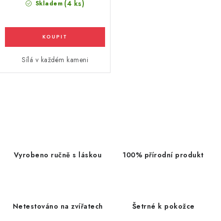
(4 ks)
Skladem
Sílá v každém kameni
O
v
l
á
d
Vyrobeno ručně s láskou
100% přírodní produkt
a
c
í
p
Netestováno na zvířatech
Šetrné k pokožce
r