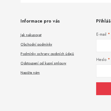
Z
á
Informace pro vás
Přihláš
p
a
E-mail
Jak nakupovat
t
Obchodní podmínky
í
Podmínky ochrany osobních údajů
Heslo
Odstoupení od kupní smlouvy
Napište nám