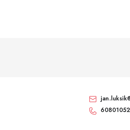
jan.luksik
60801052