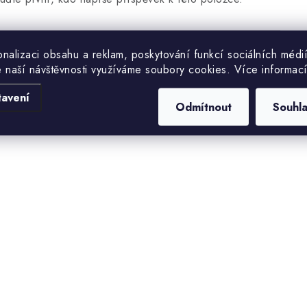
PŘIDAT KOMENTÁŘ
nalizaci obsahu a reklam, poskytování funkcí sociálních médi
e naší návštěvnosti využíváme soubory cookies. Více informac
tavení
Odmítnout
Souhl