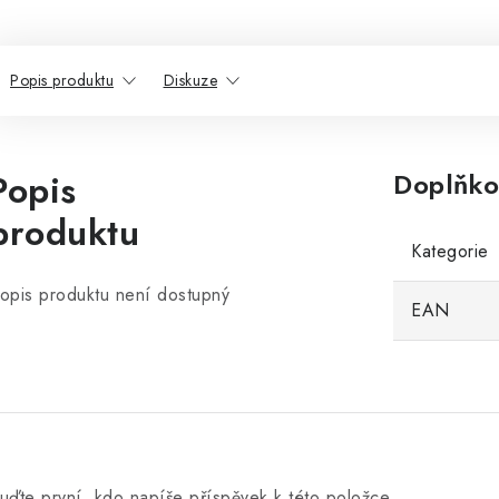
Popis produktu
Diskuze
Popis
Doplňko
produktu
Kategorie
opis produktu není dostupný
EAN
uďte první, kdo napíše příspěvek k této položce.