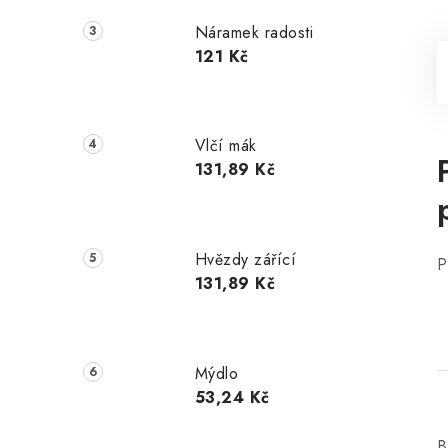
Náramek radosti
121 Kč
Vlčí mák
131,89 Kč
Hvězdy zářící
P
131,89 Kč
Mýdlo
53,24 Kč
B