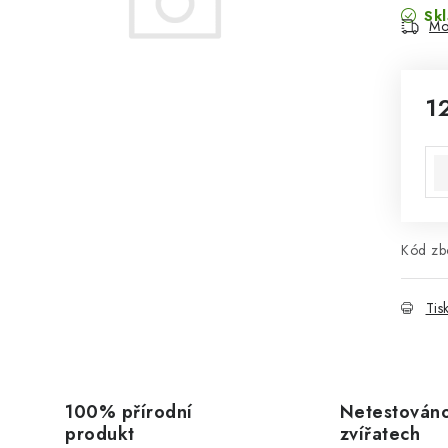
Sk
Mo
1
Mě
Kód zbo
Tis
100% přírodní
Netestován
produkt
zvířatech