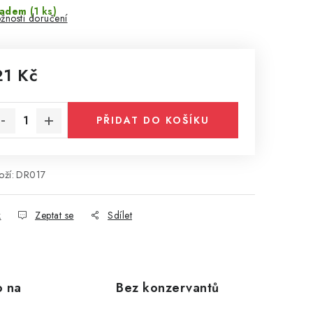
ladem
(1 ks)
žnosti doručení
21 Kč
rná cena:
PŘIDAT DO KOŠÍKU
ží:
DR017
k
Zeptat se
Sdílet
o na
Bez konzervantů