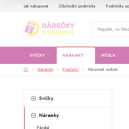
Přejít
Jak nakupovat
Obchodní podmínky
Podmínky oc
na
obsah
SVÍČKY
NÁRAMKY
MÝDLA
Domů
Náramky
Posilující
Náramek radosti
P
K
Přeskočit
Svíčky
kategorie
a
o
t
s
Náramky
e
t
Pánské