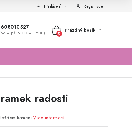
 nám
Přihlášení
Registrace
608010527
Prázdný košík
(po – pá: 9:00 – 17:00)
NÁKUPNÍ
KOŠÍK
ramek radosti
 každém kameni
Více informací