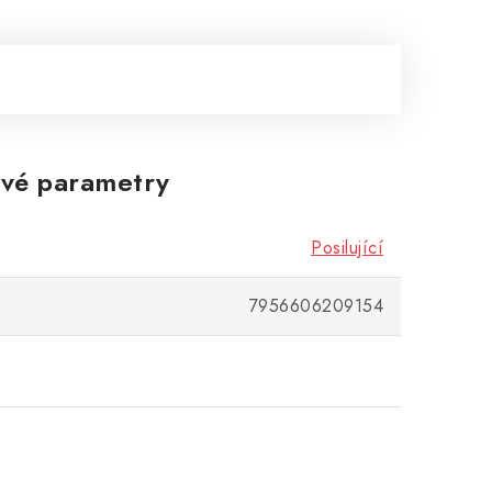
vé parametry
Posilující
7956606209154