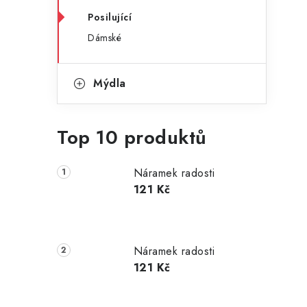
g
r
Posilující
o
Dámské
a
r
n
i
Mýdla
e
n
í
Top 10 produktů
p
a
Náramek radosti
121 Kč
n
e
l
Náramek radosti
121 Kč