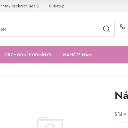
hrany osobních údajů
Odstoupení od kupní smlouvy
Napište
OBCHODNÍ PODMÍNKY
NAPIŠTE NÁM
Ná
Sílá v