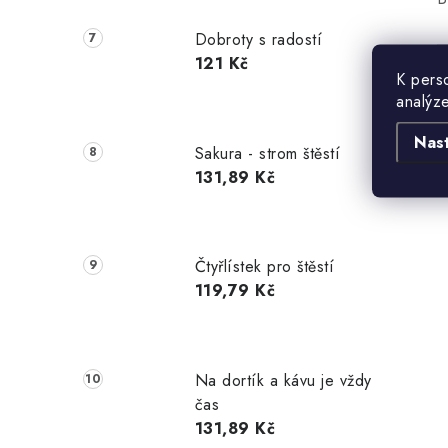
Dobroty s radostí
121 Kč
K perso
analýz
Nas
Sakura - strom štěstí
131,89 Kč
Čtyřlístek pro štěstí
119,79 Kč
Na dortík a kávu je vždy
čas
131,89 Kč