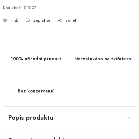
Kód zboží:
DR007
Tisk
Zeptat se
Sdílet
100% přírodní produkt
Netestováno na zvířatech
Bez konzervantů
Popis produktu